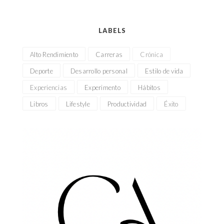
LABELS
Alto Rendimiento
Carreras
Crónica
Deporte
Desarrollo personal
Estilo de vida
Experiencias
Experimento
Hábitos
Libros
Lifestyle
Productividad
Éxito