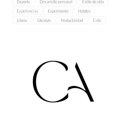
Deporte
Desarrollo personal
Estilo de vida
Experiencias
Experimento
Hábitos
Libros
Lifestyle
Productividad
Éxito