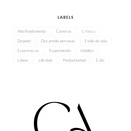
LABELS
Alto Rendimiento
Carreras
Crónica
Deporte
Desarrollo personal
Estilo de vida
Experiencias
Experimento
Hábitos
Libros
Lifestyle
Productividad
Éxito