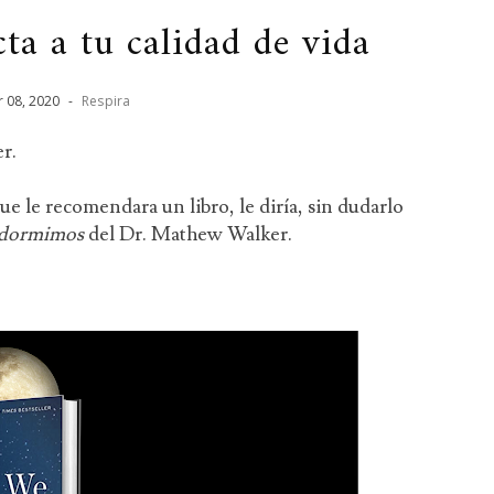
a a tu calidad de vida
r
08
,
2020
-
Respira
r.
e le recomendara un libro, le diría, sin dudarlo
 dormimos
del Dr. Mathew Walker.