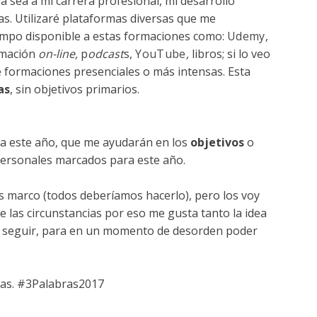
 sea a mi carrera profesional, mi desarrollo
as.
Utilizaré plataformas diversas que me
iempo disponible a estas formaciones como:
Udemy
,
rmación
on-line,
p
odcast
s,
YouTube
,
libros;
si lo veo
 formaciones presenciales o más intensas. Esta
as
, sin objetivos primarios.
ara este año, que me ayudarán en los
objetivos
o
 personales marcados para este año.
s marco (todos deberíamos hacerlo), pero los voy
e las circunstancias por eso me gusta tanto la idea
 a seguir, para en un momento de desorden poder
bras. #3Palabras2017