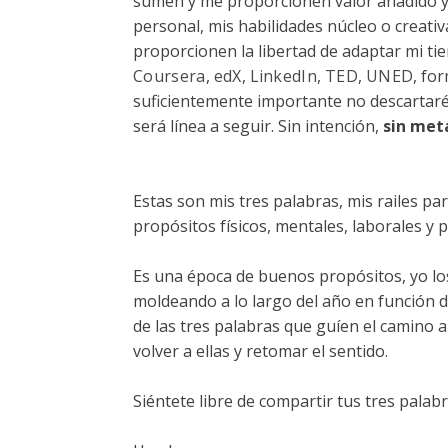
sumen y me proporcionen valor añadido ya
personal, mis habilidades núcleo o creativ
proporcionen la libertad de adaptar mi t
Coursera
,
edX
,
LinkedIn
,
TED
,
UNED
, fo
suficientemente importante no descartaré
será línea a seguir. Sin intención,
sin met
Estas son mis tres palabras, mis railes p
propósitos físicos, mentales, laborales y
Es una época de buenos propósitos, yo lo
moldeando a lo largo del año en función d
de las tres palabras que guíen el camino
volver a ellas y retomar el sentido.
Siéntete libre de compartir tus tres pala